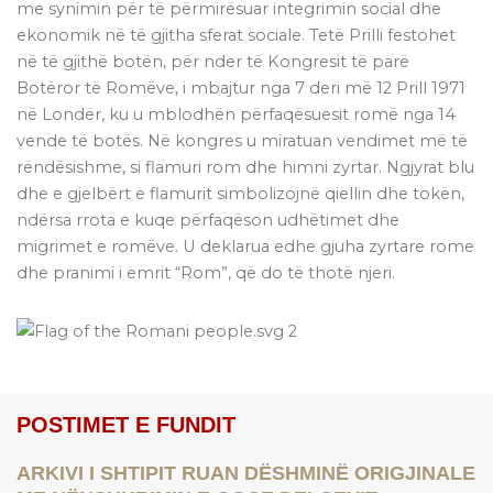
me synimin për të përmirësuar integrimin social dhe
ekonomik në të gjitha sferat sociale. Tetë Prilli festohet
në të gjithë botën, për nder të Kongresit të parë
Botëror të Romëve, i mbajtur nga 7 deri më 12 Prill 1971
në Londër, ku u mblodhën përfaqësuesit romë nga 14
vende të botës. Në kongres u miratuan vendimet më të
rëndësishme, si flamuri rom dhe himni zyrtar. Ngjyrat blu
dhe e gjelbërt e flamurit simbolizojnë qiellin dhe tokën,
ndërsa rrota e kuqe përfaqëson udhëtimet dhe
migrimet e romëve. U deklarua edhe gjuha zyrtare rome
dhe pranimi i emrit “Rom”, që do të thotë njeri.
POSTIMET E FUNDIT
ARKIVI I SHTIPIT RUAN DËSHMINË ORIGJINALE