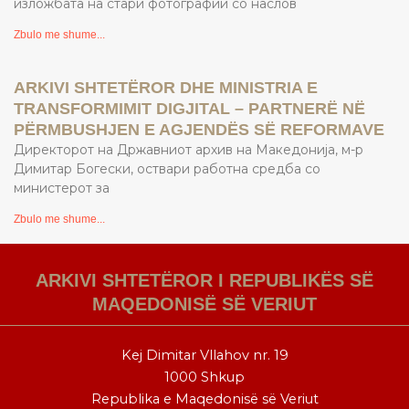
изложбата на стари фотографии со наслов
Zbulo me shume...
ARKIVI SHTETËROR DHE MINISTRIA E
TRANSFORMIMIT DIGJITAL – PARTNERË NË
PËRMBUSHJEN E AGJENDËS SË REFORMAVE
Директорот на Државниот архив на Македонија, м-р
Димитар Богески, оствари работна средба со
министерот за
Zbulo me shume...
ARKIVI SHTETËROR I REPUBLIKËS SË
MAQEDONISË SË VERIUT
Kej Dimitar Vllahov nr. 19
1000 Shkup
Republika e Maqedonisë së Veriut