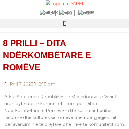
Kalo
tek
MK
SQ
EN
përmbajtja
8 PRILLI – DITA
NDËRKOMBËTARE E
ROMËVE
Prill 7, 2023
2:15 pm
Arkivi Shtetëror i Republikës së Maqedonisë së Veriut
uron qytetarët e komunitetit rom për Ditën
Ndërkombëtare të Romëve - ditë kushtuar traditës,
historisë dhe kulturës së romëve dhe ndërgjegjësimit
për avancimin e të drejtave dhe lirive të komunitetit rom,